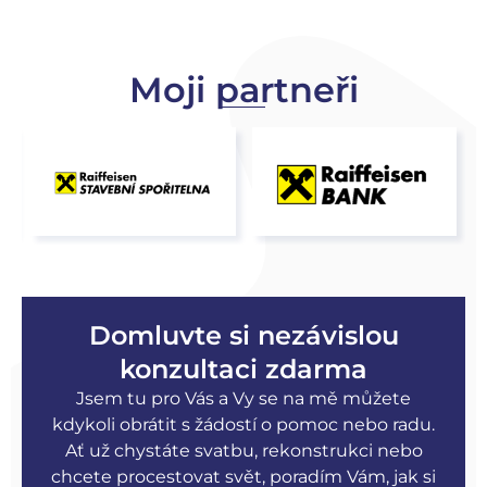
Moji partneři
Domluvte si nezávislou
konzultaci zdarma
Jsem tu pro Vás a Vy se na mě můžete
kdykoli obrátit s žádostí o pomoc nebo radu.
Ať už chystáte svatbu, rekonstrukci nebo
chcete procestovat svět, poradím Vám, jak si